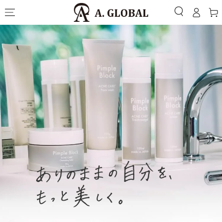
グ
コンテンツにスキッ
ー
プする
イ
ト
ン