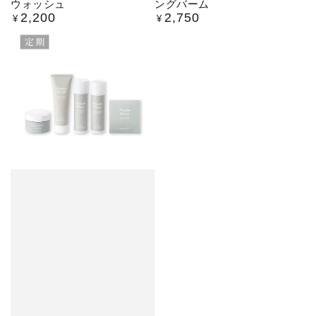
ウォッシュ
ングバーム
2,200
2,750
定
定
¥
¥
価
価