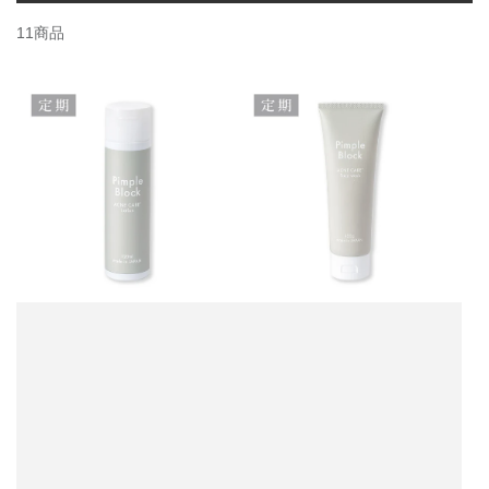
シ
11商品
ョ
ン: