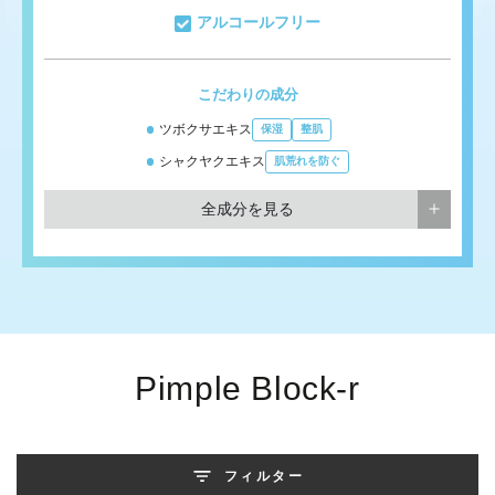
アルコールフリー
こだわりの成分
ツボクサエキス
保湿
整肌
シャクヤクエキス
肌荒れを防ぐ
全成分を見る
コ
Pimple Block-r
レ
ク
フィルター